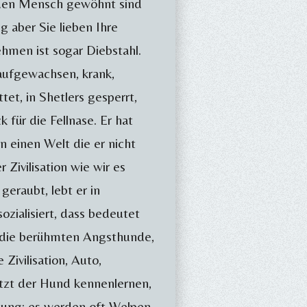
an den Mensch gewöhnt sind
g aber Sie lieben Ihre
ehmen ist sogar Diebstahl.
aufgewachsen, krank,
et, in Shetlers gesperrt,
 für die Fellnase. Er hat
 einen Welt die er nicht
Zivilisation wie wir es
geraubt, lebt er in
ozialisiert, dass bedeutet
s die berühmten Angsthunde,
Zivilisation, Auto,
zt der Hund kennenlernen,
tung: es werden oft Welpen