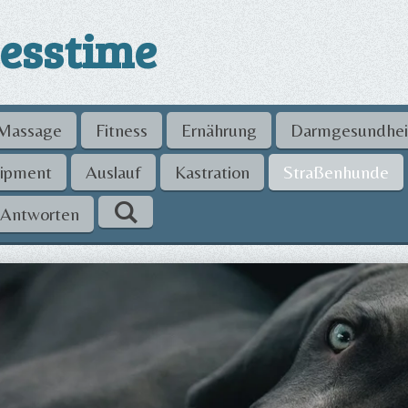
esstime
Massage
Fitness
Ernährung
Darmgesundhei
ipment
Auslauf
Kastration
Straßenhunde
 Antworten