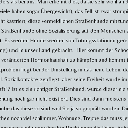
anders als bei uns. Man erkennt dies, da sie sehr wohl 
viele haben sogar Übergewicht), das Fell ist zwar struppi
icht kastriert, diese vermeidlichen Straßenhunde mitzun
 Straßenhunde ohne Sozialisierung auf den Menschen 
t. Es werden Hunde werden von Tötungsstationen gerett
u jung) und in unser Land gebracht. Hier kommt der Schock
h veränderten Hormonhaushalt zu kämpfen und kommt in
problem liegt bei der Umstellung in das neue Leben, der 
 Sozialkontakte gepflegt, aber seine Freiheit wurde im 
"? Ist es ein richtiger Straßenhund, wurde dieser nie s
ung noch gar nicht existiert. Dies sind dann meisten
e das diese so sind weil Sie ja so gequält wurden. Die 
n noch viel schlimmer, Wohnung, Treppe das muss jet
 Menschen sind unerwünschte Reaktionen die Folge. Ach