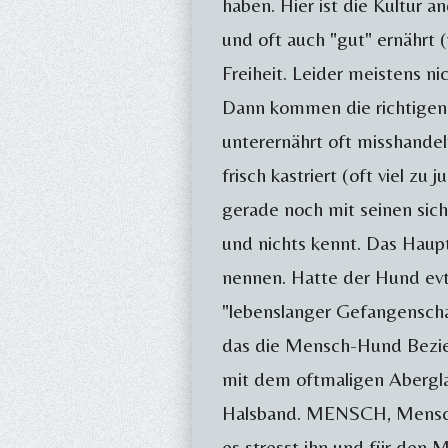
haben. Hier ist die Kultur 
und oft auch "gut" ernährt (
Freiheit. Leider meistens n
Dann kommen die richtigen
unterernährt oft misshandel
frisch kastriert (oft viel z
gerade noch mit seinen sic
und nichts kennt. Das Haupt
nennen. Hatte der Hund evtl.
"lebenslanger Gefangenschaft
das die Mensch-Hund Bezieh
mit dem oftmaligen Aberglaub
Halsband. MENSCH, Mensche
es stresst ihn und für den