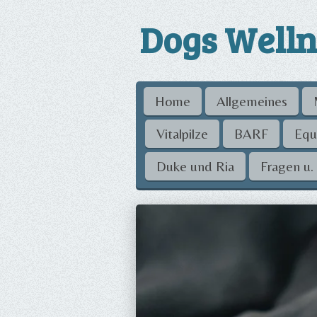
Zum
Dogs Welln
Hauptinhalt
springen
Home
Allgemeines
Vitalpilze
BARF
Equ
Duke und Ria
Fragen u.