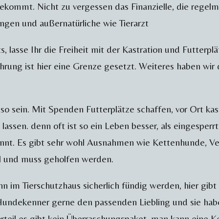
kommt. Nicht zu vergessen das Finanzielle, die regelm
ngen und außernatürliche wie Tierarzt
s, lasse Ihr die Freiheit mit der Kastration und Futterplä
ehrung ist hier eine Grenze gesetzt. Weiteres haben wir
so sein. Mit Spenden Futterplätze schaffen, vor Ort kas
assen. denn oft ist so ein Leben besser, als eingesperrt 
ennt. Es gibt sehr wohl Ausnahmen wie Kettenhunde, Ve
l und muss geholfen werden.
 im Tierschutzhaus sicherlich fündig werden, hier gibt
 Hundekenner gerne den passenden Liebling und sie h
rteil es gibt kein Überraschungspaket, man kann eine K