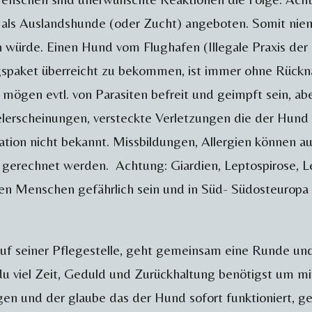
 als Auslandshunde (oder Zucht) angeboten. Somit niem
 würde. Einen Hund vom Flughafen (Illegale Praxis der 
ngspaket überreicht zu bekommen, ist immer ohne Rück
 mögen evtl. von Parasiten befreit und geimpft sein, ab
erscheinungen, versteckte Verletzungen die der Hund a
sation nicht bekannt. Missbildungen, Allergien können au
 gerechnet werden. Achtung: Giardien, Leptospirose,
den Menschen gefährlich sein und in Süd- Südosteuropa 
 seiner Pflegestelle, geht gemeinsam eine Runde und 
du viel Zeit, Geduld und Zurückhaltung benötigst um 
en und der glaube das der Hund sofort funktioniert, ge