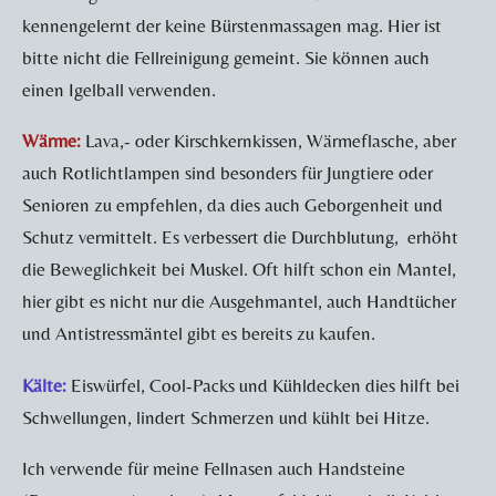
kennengelernt der keine Bürstenmassagen mag. Hier ist
bitte nicht die Fellreinigung gemeint. Sie können auch
einen Igelball verwenden.
Wärme:
Lava,- oder Kirschkernkissen, Wärmeflasche, aber
auch Rotlichtlampen sind besonders für Jungtiere oder
Senioren zu empfehlen, da dies auch Geborgenheit und
Schutz vermittelt. Es verbessert die Durchblutung, erhöht
die Beweglichkeit bei Muskel. Oft hilft schon ein Mantel,
hier gibt es nicht nur die Ausgehmantel, auch Handtücher
und Antistressmäntel gibt es bereits zu kaufen.
Kälte:
Eiswürfel, Cool-Packs und Kühldecken dies hilft bei
Schwellungen, lindert Schmerzen und kühlt bei Hitze.
Ich verwende für meine Fellnasen auch Handsteine