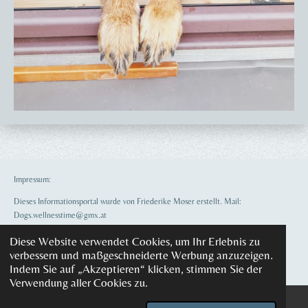
Impressum:
Dieses Informationsportal wurde von Friederike Moser erstellt. Mail:
Dogs.wellnesstime@gmx.at
Diese Website verwendet Cookies, um Ihr Erlebnis zu
© 2021 - 2026 Dogs Wellnesstime
verbessern und maßgeschneiderte Werbung anzuzeigen.
Mit Unterstützung von
Webador
Indem Sie auf „Akzeptieren“ klicken, stimmen Sie der
Verwendung aller Cookies zu.